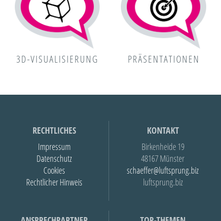
3D-VISUALISIERUNG
PRÄSENTATIONEN
RECHTLICHES
KONTAKT
Impressum
Birkenheide 19
Datenschutz
48167 Münster
Cookies
schaeffer@luftsprung.biz
Rechtlicher Hinweis
luftsprung.biz
ANSPRECHPARTNER
TOP-THEMEN